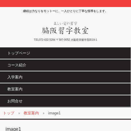
継続は力なりをモットーに、一人ひとりに丁寧な指導をします。
TEL072-432-5284 〒597-0052 大阪府貝塚市窪田19-1
トップページ
コース紹介
入学案内
教室案内
お問合せ
トップ
›
教室案内
›
image1
image1