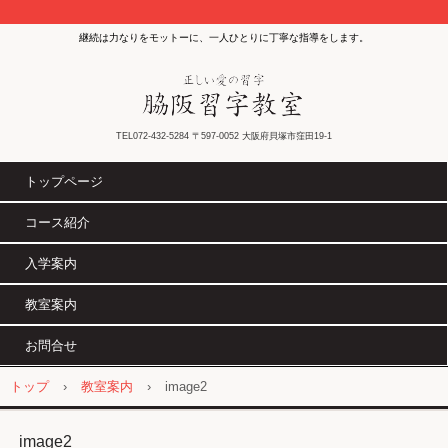
継続は力なりをモットーに、一人ひとりに丁寧な指導をします。
TEL072-432-5284 〒597-0052 大阪府貝塚市窪田19-1
トップページ
コース紹介
入学案内
教室案内
お問合せ
トップ
›
教室案内
›
image2
image2