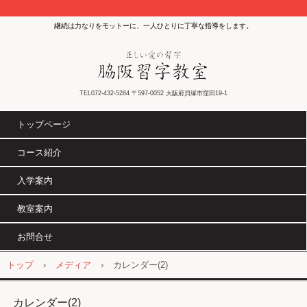
継続は力なりをモットーに、一人ひとりに丁寧な指導をします。
TEL072-432-5284 〒597-0052 大阪府貝塚市窪田19-1
トップページ
コース紹介
入学案内
教室案内
お問合せ
トップ
›
メディア
›
カレンダー(2)
カレンダー(2)